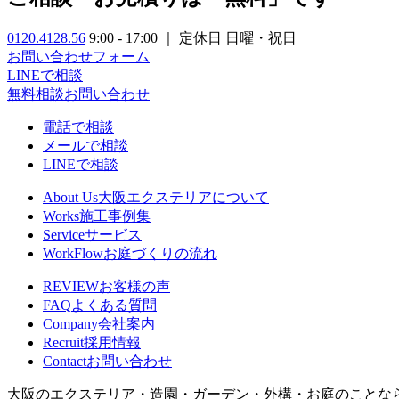
0120.4128.56
9:00 - 17:00 ｜ 定休日 日曜・祝日
お問い合わせフォーム
LINEで相談
無料相談
お問い合わせ
電話で相談
メールで相談
LINEで相談
About Us
大阪エクステリアについて
Works
施工事例集
Service
サービス
WorkFlow
お庭づくりの流れ
REVIEW
お客様の声
FAQ
よくある質問
Company
会社案内
Recruit
採用情報
Contact
お問い合わせ
大阪のエクステリア・造園・ガーデン・外構・お庭のことな