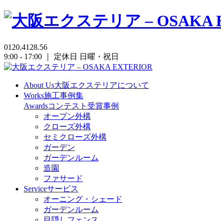
0120.4128.56
9:00 - 17:00 ｜ 定休日 日曜・祝日
About Us
大阪エクステリアについて
Works
施工事例集
Awards
コンテスト受賞事例
オープン外構
クローズ外構
セミクローズ外構
ガーデン
ガーデンルーム
造園
ファサード
Service
サービス
オーニング・シェード
ガーデンルーム
目隠しフェンス