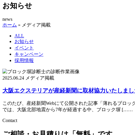
お知らせ
news
ホーム
»
メディア掲載
ALL
お知らせ
イベント
キャンペーン
採用情報
2025.06.24
メディア掲載
大阪エクステリアが産経新聞に取材協力いたしまし
このたび、産経新聞Webにて公開された記事「薄れるブロッ
では、大阪北部地震から7年が経過する中、ブロック塀 [……
Contact
ご相談・お見積りは「無料」です