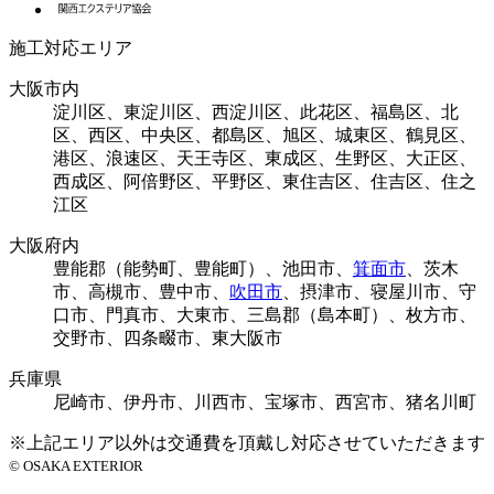
施工対応エリア
大阪市内
淀川区、東淀川区、西淀川区、此花区、福島区、北
区、西区、中央区、都島区、旭区、城東区、鶴見区、
港区、浪速区、天王寺区、東成区、生野区、大正区、
西成区、阿倍野区、平野区、東住吉区、住吉区、住之
江区
大阪府内
豊能郡（能勢町、豊能町）、池田市、
箕面市
、茨木
市、高槻市、豊中市、
吹田市
、摂津市、寝屋川市、守
口市、門真市、大東市、三島郡（島本町）、枚方市、
交野市、四条畷市、東大阪市
兵庫県
尼崎市、伊丹市、川西市、宝塚市、西宮市、猪名川町
※上記エリア以外は交通費を頂戴し対応させていただきます
© OSAKA EXTERIOR