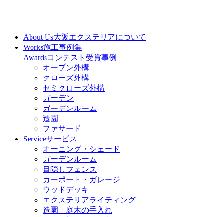
About Us
大阪エクステリアについて
Works
施工事例集
Awards
コンテスト受賞事例
オープン外構
クローズ外構
セミクローズ外構
ガーデン
ガーデンルーム
造園
ファサード
Service
サービス
オーニング・シェード
ガーデンルーム
目隠しフェンス
カーポート・ガレージ
ウッドデッキ
エクステリアライティング
造園・庭木の手入れ