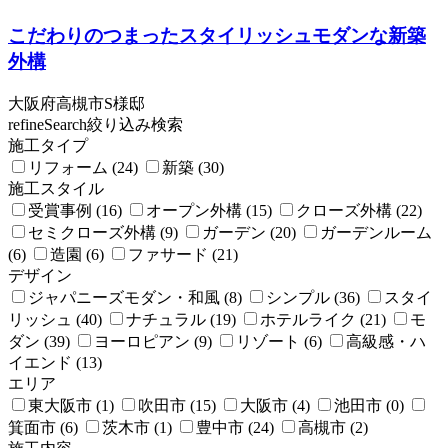
こだわりのつまったスタイリッシュモダンな新築
外構
大阪府高槻市S様邸
refineSearch
絞り込み検索
施工タイプ
リフォーム (24)
新築 (30)
施工スタイル
受賞事例 (16)
オープン外構 (15)
クローズ外構 (22)
セミクローズ外構 (9)
ガーデン (20)
ガーデンルーム
(6)
造園 (6)
ファサード (21)
デザイン
ジャパニーズモダン・和風 (8)
シンプル (36)
スタイ
リッシュ (40)
ナチュラル (19)
ホテルライク (21)
モ
ダン (39)
ヨーロピアン (9)
リゾート (6)
高級感・ハ
イエンド (13)
エリア
東大阪市 (1)
吹田市 (15)
大阪市 (4)
池田市 (0)
箕面市 (6)
茨木市 (1)
豊中市 (24)
高槻市 (2)