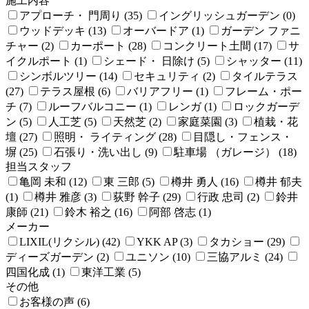
施工内容
アプローチ・ 門周り (35)
イングリッシュガーデン (0)
ウッドデッキ (13)
オーバードア (1)
ガーデン ファニ
チャー (2)
カーポート (28)
コンクリート土間 (17)
サ
イクルポート (1)
シェード・ 日除け (5)
シャッター (11)
シンボルツリー (14)
セキュリティ (2)
タイルテラス
(27)
テラス屋根 (6)
バリアフリー (1)
フレーム・ポー
チ (7)
ルーフバルコニー (1)
レンガ (1)
ロックガーデ
ン (5)
人工芝 (5)
天然芝 (2)
家庭菜園 (3)
植栽・花
壇 (27)
照明・ ライティング (28)
目隠し・フェンス・
塀 (25)
石張り・洗い出し (9)
駐車場 （ガレージ） (18)
担当スタッフ
亀岡 未和 (12)
東 三郎 (5)
樽井 勇人 (16)
樽井 郁夫
(1)
樽井 雅彦 (3)
荻野 幹子 (29)
行政 忠司 (2)
鈴井
康師 (21)
鈴木 裕之 (16)
阿部 啓志 (1)
メーカー
LIXIL(リクシル) (42)
YKK AP (3)
タカショー (29)
ディーズガーデン (2)
ユニソン (10)
三協アルミ (24)
四国化成 (1)
東洋工業 (5)
その他
お客様の声 (6)