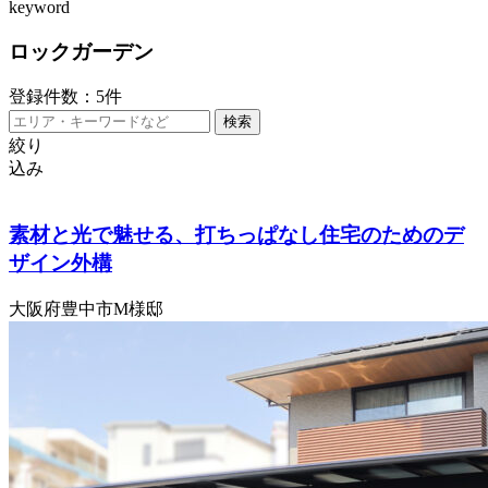
keyword
ロックガーデン
登録件数：
5
件
絞り
込み
素材と光で魅せる、打ちっぱなし住宅のためのデ
ザイン外構
大阪府豊中市M様邸