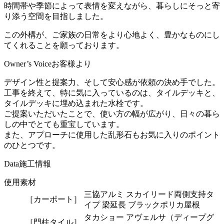
時間帯や季節によって表情を変えながら、暮らしにそっと寄
り添う空間を目指しました。
この外構が、ご家族の日常をより心地よく、豊かなものにし
てくれることを願っております。
Owner’s Voice
お客様より
デザイン性と提案力、そして安心感が依頼の決め手でした。
工事を終えて、特に気に入っているのは、タイルデッキと、
タイルデッキに埋め込まれた水栓です。
ご提案いただいたことで、使い方の幅が広がり、日々の暮ら
しの中でとても重宝しています。
また、アプローチに使用した乱形石もお気に入りのポイント
のひとつです。
Data
施工情報
使用素材
三協アルミ スカイリード両側支持タ
［カーポート］
イプ 梁延長 ブラックポリカ屋根
タカショー アヴェルサ（ディープグ
［門柱タイル］