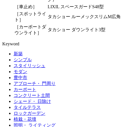
［車止め］
LIXIL スペースガードS48型
［スポットライ
タカショー ルーメックスリムM広角
ト］
［カーポートダ
タカショー ダウンライト3型
ウンライト］
Keyword
新築
シンプル
スタイリッシュ
モダン
豊中市
アプローチ・ 門周り
カーポート
コンクリート土間
シェード・ 日除け
タイルテラス
ロックガーデン
植栽・花壇
照明・ ライティング