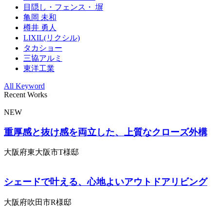
目隠し・フェンス・ 塀
亀岡 未和
樽井 勇人
LIXIL(リクシル)
タカショー
三協アルミ
東洋工業
All Keyword
Recent Works
NEW
重厚感と抜け感を両立した、上質なクローズ外構
大阪府東大阪市T様邸
シェードで叶える、心地よいアウトドアリビング
大阪府吹田市R様邸