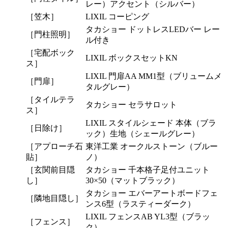
レー）アクセント（シルバー）
［笠木］
LIXIL コーピング
タカショー ドットレスLEDバー レー
［門柱照明］
ル付き
［宅配ボック
LIXIL ボックスセットKN
ス］
LIXIL 門扉AA MM1型（ブリュームメ
［門扉］
タルグレー）
［タイルテラ
タカショー セラサロット
ス］
LIXIL スタイルシェード 本体（ブラ
［日除け］
ック）生地（シェールグレー）
［アプローチ石
東洋工業 オークルストーン（ブルー
貼］
ノ）
［玄関前目隠
タカショー 千本格子足付ユニット
し］
30×50（マットブラック）
タカショー エバーアートボードフェ
［隣地目隠し］
ンス6型（ラスティーダーク）
LIXIL フェンスAB YL3型（ブラッ
［フェンス］
ク）