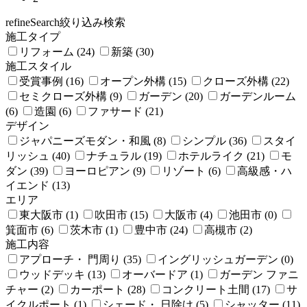
refineSearch
絞り込み検索
施工タイプ
リフォーム (24)
新築 (30)
施工スタイル
受賞事例 (16)
オープン外構 (15)
クローズ外構 (22)
セミクローズ外構 (9)
ガーデン (20)
ガーデンルーム
(6)
造園 (6)
ファサード (21)
デザイン
ジャパニーズモダン・和風 (8)
シンプル (36)
スタイ
リッシュ (40)
ナチュラル (19)
ホテルライク (21)
モ
ダン (39)
ヨーロピアン (9)
リゾート (6)
高級感・ハ
イエンド (13)
エリア
東大阪市 (1)
吹田市 (15)
大阪市 (4)
池田市 (0)
箕面市 (6)
茨木市 (1)
豊中市 (24)
高槻市 (2)
施工内容
アプローチ・ 門周り (35)
イングリッシュガーデン (0)
ウッドデッキ (13)
オーバードア (1)
ガーデン ファニ
チャー (2)
カーポート (28)
コンクリート土間 (17)
サ
イクルポート (1)
シェード・ 日除け (5)
シャッター (11)