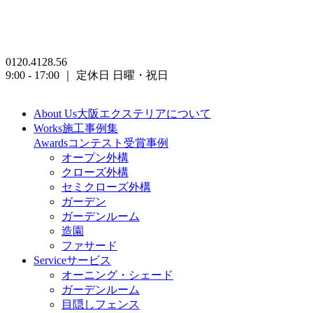
0120.4128.56
9:00 - 17:00 ｜ 定休日 日曜・祝日
About Us
大阪エクステリアについて
Works
施工事例集
Awards
コンテスト受賞事例
オープン外構
クローズ外構
セミクローズ外構
ガーデン
ガーデンルーム
造園
ファサード
Service
サービス
オーニング・シェード
ガーデンルーム
目隠しフェンス