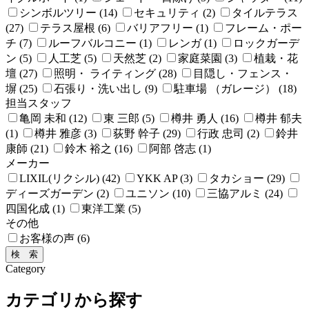
シンボルツリー (14)
セキュリティ (2)
タイルテラス
(27)
テラス屋根 (6)
バリアフリー (1)
フレーム・ポー
チ (7)
ルーフバルコニー (1)
レンガ (1)
ロックガーデ
ン (5)
人工芝 (5)
天然芝 (2)
家庭菜園 (3)
植栽・花
壇 (27)
照明・ ライティング (28)
目隠し・フェンス・
塀 (25)
石張り・洗い出し (9)
駐車場 （ガレージ） (18)
担当スタッフ
亀岡 未和 (12)
東 三郎 (5)
樽井 勇人 (16)
樽井 郁夫
(1)
樽井 雅彦 (3)
荻野 幹子 (29)
行政 忠司 (2)
鈴井
康師 (21)
鈴木 裕之 (16)
阿部 啓志 (1)
メーカー
LIXIL(リクシル) (42)
YKK AP (3)
タカショー (29)
ディーズガーデン (2)
ユニソン (10)
三協アルミ (24)
四国化成 (1)
東洋工業 (5)
その他
お客様の声 (6)
Category
カテゴリから探す