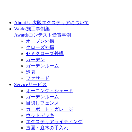
About Us
大阪エクステリアについて
Works
施工事例集
Awards
コンテスト受賞事例
オープン外構
クローズ外構
セミクローズ外構
ガーデン
ガーデンルーム
造園
ファサード
Service
サービス
オーニング・シェード
ガーデンルーム
目隠しフェンス
カーポート・ガレージ
ウッドデッキ
エクステリアライティング
造園・庭木の手入れ